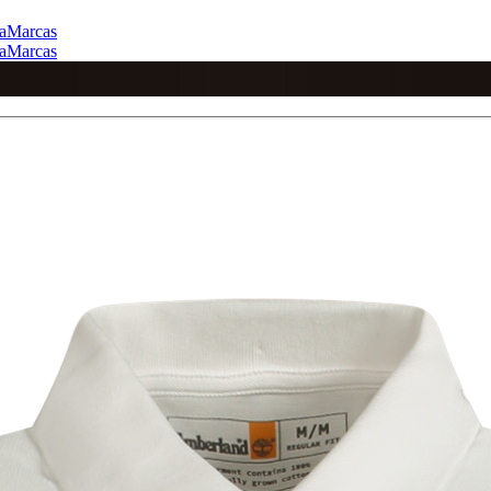
a
Marcas
a
Marcas