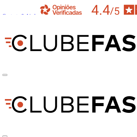
Contacto & Ajuda
pt