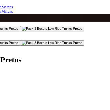
a
Marcas
a
Marcas
Pretos