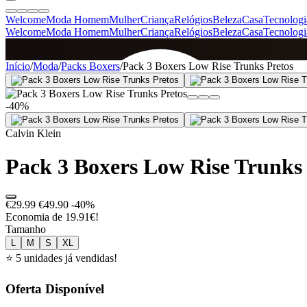
Welcome
Moda Homem
Mulher
Criança
Relógios
Beleza
Casa
Tecnologi
Welcome
Moda Homem
Mulher
Criança
Relógios
Beleza
Casa
Tecnologi
SINCE 2005
Início
/
Moda
/
Packs Boxers
/
Pack 3 Boxers Low Rise Trunks Pretos
-40%
+
de 36.000 reviews
Calvin Klein
Pack 3 Boxers Low Rise Trunks 
€29.99
€49.90
-40%
Economia de 19.91€!
Tamanho
L
M
S
XL
⭐ 5 unidades já vendidas!
Oferta Disponível