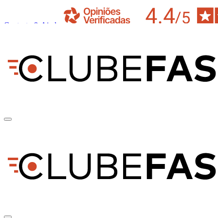
Contacto & Ajuda
pt