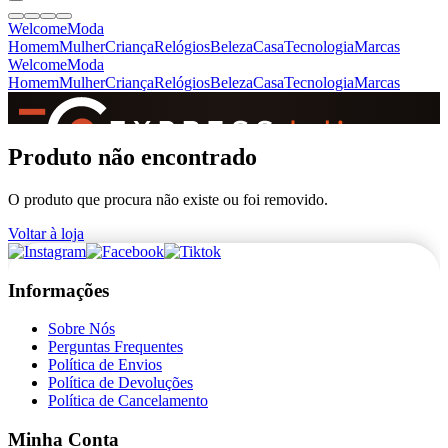
Welcome
Moda
Homem
Mulher
Criança
Relógios
Beleza
Casa
Tecnologia
Marcas
Welcome
Moda
Homem
Mulher
Criança
Relógios
Beleza
Casa
Tecnologia
Marcas
SINCE 2005
Produto não encontrado
O produto que procura não existe ou foi removido.
+
de 36.000 reviews
Voltar à loja
Informações
Sobre Nós
Perguntas Frequentes
Política de Envios
Política de Devoluções
Política de Cancelamento
Minha Conta