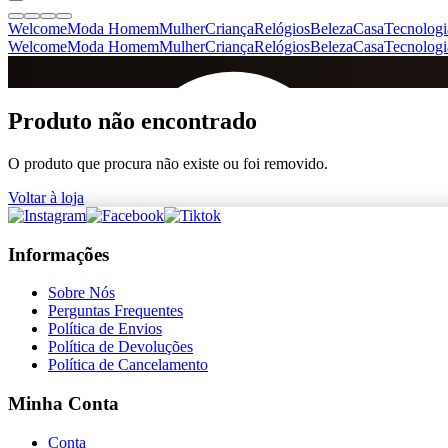
Welcome
Moda Homem
Mulher
Criança
Relógios
Beleza
Casa
Tecnologi
Welcome
Moda Homem
Mulher
Criança
Relógios
Beleza
Casa
Tecnologi
SINCE 2005
Produto não encontrado
O produto que procura não existe ou foi removido.
+
de 36.000 reviews
Voltar à loja
Informações
Sobre Nós
Perguntas Frequentes
Política de Envios
Política de Devoluções
Política de Cancelamento
Minha Conta
Conta