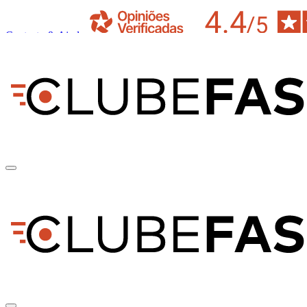
Contacto & Ajuda
pt