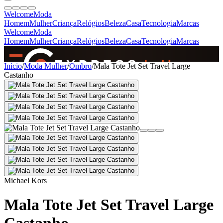
Welcome
Moda
Homem
Mulher
Criança
Relógios
Beleza
Casa
Tecnologia
Marcas
Welcome
Moda
Homem
Mulher
Criança
Relógios
Beleza
Casa
Tecnologia
Marcas
SINCE 2005
Início
/
Moda Mulher
/
Ombro
/
Mala Tote Jet Set Travel Large
Castanho
+
de 36.000 reviews
Michael Kors
Mala Tote Jet Set Travel Large