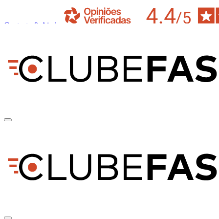
Contacto & Ajuda
pt