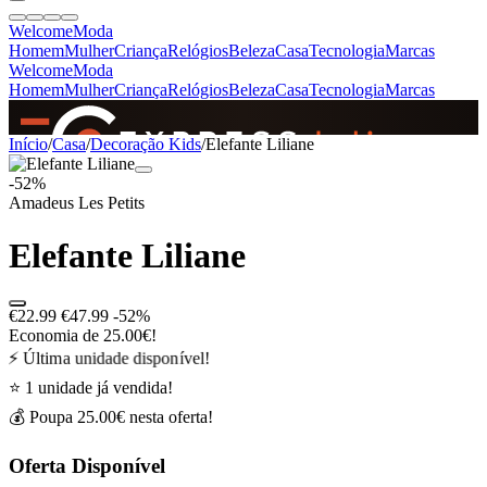
Welcome
Moda
Homem
Mulher
Criança
Relógios
Beleza
Casa
Tecnologia
Marcas
Welcome
Moda
Homem
Mulher
Criança
Relógios
Beleza
Casa
Tecnologia
Marcas
SINCE 2005
Início
/
Casa
/
Decoração Kids
/
Elefante Liliane
-52%
Amadeus Les Petits
+
de 36.000 reviews
Elefante Liliane
€22.99
€47.99
-52%
Economia de 25.00€!
⚡ Última unidade disponível!
⭐ 1 unidade já vendida!
💰 Poupa 25.00€ nesta oferta!
Oferta Disponível