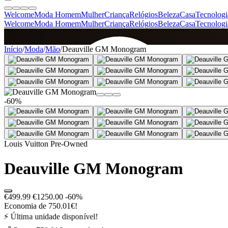
Welcome
Moda Homem
Mulher
Criança
Relógios
Beleza
Casa
Tecnologi
Welcome
Moda Homem
Mulher
Criança
Relógios
Beleza
Casa
Tecnologi
SINCE 2005
Início
/
Moda
/
Mão
/
Deauville GM Monogram
+
de 36.000 reviews
-60%
Louis Vuitton Pre-Owned
Deauville GM Monogram
€499.99
€1250.00
-60%
Economia de 750.01€!
⚡ Última unidade disponível!