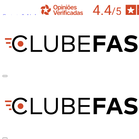
Contacto & Ajuda
pt