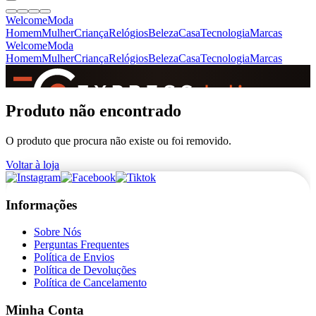
Welcome
Moda
Homem
Mulher
Criança
Relógios
Beleza
Casa
Tecnologia
Marcas
Welcome
Moda
Homem
Mulher
Criança
Relógios
Beleza
Casa
Tecnologia
Marcas
SINCE 2005
Produto não encontrado
O produto que procura não existe ou foi removido.
+
de 36.000 reviews
Voltar à loja
Informações
Sobre Nós
Perguntas Frequentes
Política de Envios
Política de Devoluções
Política de Cancelamento
Minha Conta