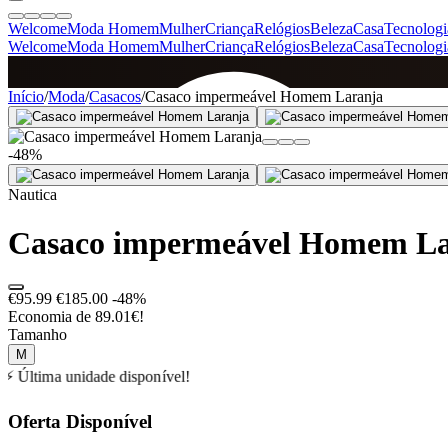
Welcome
Moda Homem
Mulher
Criança
Relógios
Beleza
Casa
Tecnologi
Welcome
Moda Homem
Mulher
Criança
Relógios
Beleza
Casa
Tecnologi
SINCE 2005
Início
/
Moda
/
Casacos
/
Casaco impermeável Homem Laranja
-48%
+
de 36.000 reviews
Nautica
Casaco impermeável Homem La
€95.99
€185.00
-48%
Economia de 89.01€!
Tamanho
M
⚡ Última unidade disponível!
Oferta Disponível