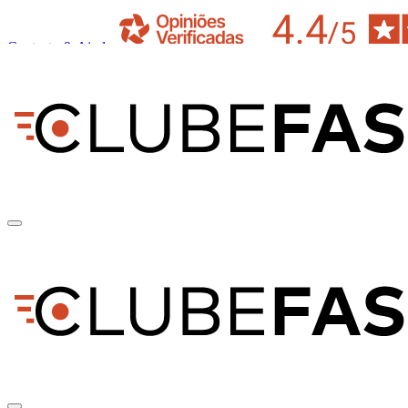
Contacto & Ajuda
pt