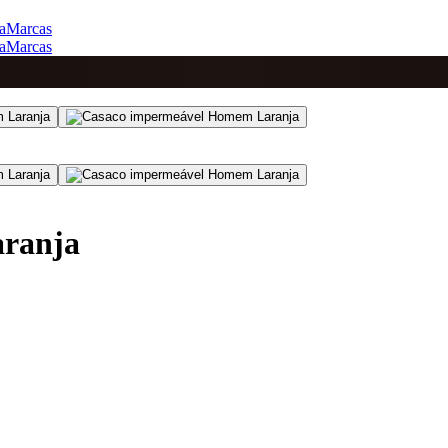
a
Marcas
a
Marcas
ranja