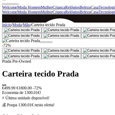
Welcome
Moda Homem
Mulher
Criança
Relógios
Beleza
Casa
Tecnologi
Welcome
Moda Homem
Mulher
Criança
Relógios
Beleza
Casa
Tecnologi
SINCE 2005
Início
/
Moda
/
Mão
/
Carteira tecido Prada
+
de 36.000 reviews
-72%
Prada Pre-Owned
Carteira tecido Prada
€499.99
€1800.00
-72%
Economia de 1300.01€!
⚡ Última unidade disponível!
💰 Poupa 1300.01€ nesta oferta!