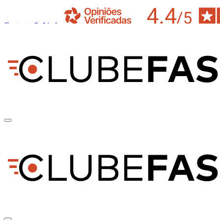
Contacto & Ajuda
pt