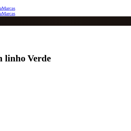
a
Marcas
a
Marcas
 linho Verde