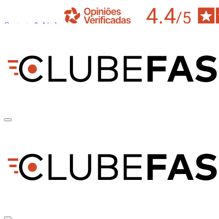
Contacto & Ajuda
pt