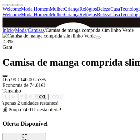
Welcome
Moda Homem
Mulher
Criança
Relógios
Beleza
Casa
Tecnologi
Welcome
Moda Homem
Mulher
Criança
Relógios
Beleza
Casa
Tecnologi
SINCE 2005
Início
/
Moda
/
Camisas
/
Camisa de manga comprida slim linho Verde
-53%
Gant
+
de 36.000 reviews
Camisa de manga comprida slim
€65.99
€140.00
-53%
Economia de 74.01€!
Tamanho
L
M
S
XL
XXL
XXXL
Apenas 2 unidades restantes!
💰 Poupa 74.01€ nesta oferta!
Oferta Disponível
CF