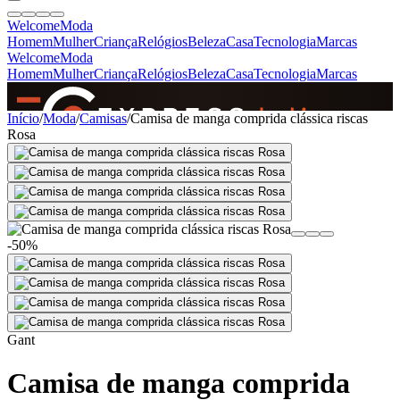
Welcome
Moda
Homem
Mulher
Criança
Relógios
Beleza
Casa
Tecnologia
Marcas
Welcome
Moda
Homem
Mulher
Criança
Relógios
Beleza
Casa
Tecnologia
Marcas
SINCE 2005
Início
/
Moda
/
Camisas
/
Camisa de manga comprida clássica riscas
Rosa
+
de 36.000 reviews
-50%
Gant
Camisa de manga comprida