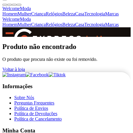
Welcome
Moda
Homem
Mulher
Criança
Relógios
Beleza
Casa
Tecnologia
Marcas
Welcome
Moda
Homem
Mulher
Criança
Relógios
Beleza
Casa
Tecnologia
Marcas
SINCE 2005
Produto não encontrado
O produto que procura não existe ou foi removido.
+
de 36.000 reviews
Voltar à loja
Informações
Sobre Nós
Perguntas Frequentes
Política de Envios
Política de Devoluções
Política de Cancelamento
Minha Conta