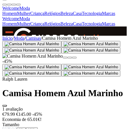
Welcome
Moda
Homem
Mulher
Criança
Relógios
Beleza
Casa
Tecnologia
Marcas
Welcome
Moda
Homem
Mulher
Criança
Relógios
Beleza
Casa
Tecnologia
Marcas
SINCE 2005
Início
/
Moda
/
Camisas
/
Camisa Homem Azul Marinho
+
de 36.000 reviews
-45%
Ralph Lauren
Camisa Homem Azul Marinho
1 avaliação
€79.99
€145.00
-45%
Economia de 65.01€!
Tamanho