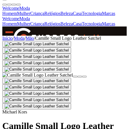
Welcome
Moda
Homem
Mulher
Criança
Relógios
Beleza
Casa
Tecnologia
Marcas
Welcome
Moda
Homem
Mulher
Criança
Relógios
Beleza
Casa
Tecnologia
Marcas
SINCE 2005
Início
/
Moda
/
Mão
/
Camille Small Logo Leather Satchel
+
de 36.000 reviews
Michael Kors
Camille Small Logo Leather