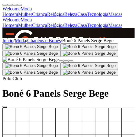
Welcome
Moda
Homem
Mulher
Criança
Relógios
Beleza
Casa
Tecnologia
Marcas
Welcome
Moda
Homem
Mulher
Criança
Relógios
Beleza
Casa
Tecnologia
Marcas
SINCE 2005
Início
/
Moda
/
Chapéus e Bonés
/
Boné 6 Panels Serge Bege
+
de 36.000 reviews
Polo Club
Boné 6 Panels Serge Bege