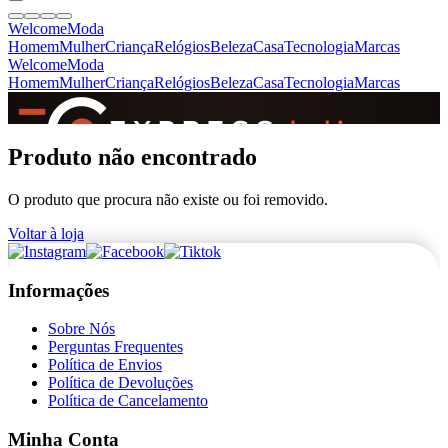
Welcome
Moda
Homem
Mulher
Criança
Relógios
Beleza
Casa
Tecnologia
Marcas
Welcome
Moda
Homem
Mulher
Criança
Relógios
Beleza
Casa
Tecnologia
Marcas
SINCE 2005
Produto não encontrado
O produto que procura não existe ou foi removido.
+
de 36.000 reviews
Voltar à loja
Informações
Sobre Nós
Perguntas Frequentes
Política de Envios
Política de Devoluções
Política de Cancelamento
Minha Conta