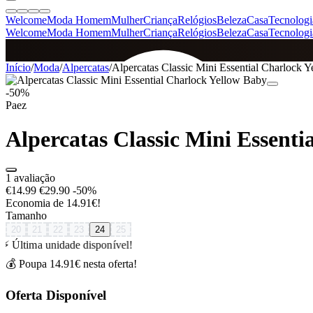
Welcome
Moda Homem
Mulher
Criança
Relógios
Beleza
Casa
Tecnologi
Welcome
Moda Homem
Mulher
Criança
Relógios
Beleza
Casa
Tecnologi
SINCE 2005
Início
/
Moda
/
Alpercatas
/
Alpercatas Classic Mini Essential Charlock 
-50%
Paez
+
de 36.000 reviews
Alpercatas Classic Mini Essenti
1 avaliação
€14.99
€29.90
-50%
Economia de 14.91€!
Tamanho
20
21
22
23
24
25
⚡ Última unidade disponível!
💰 Poupa 14.91€ nesta oferta!
Oferta Disponível