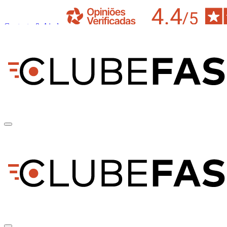
Contacto & Ajuda
pt