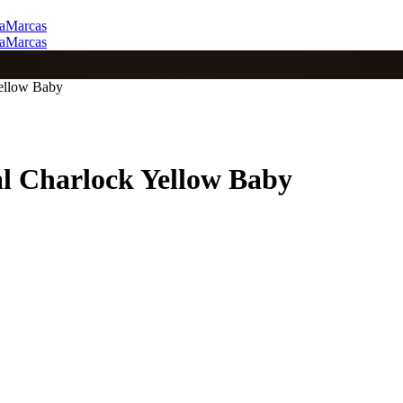
a
Marcas
a
Marcas
Yellow Baby
al Charlock Yellow Baby