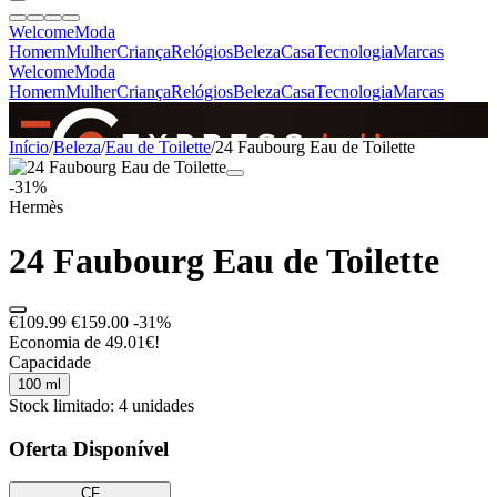
Welcome
Moda
Homem
Mulher
Criança
Relógios
Beleza
Casa
Tecnologia
Marcas
Welcome
Moda
Homem
Mulher
Criança
Relógios
Beleza
Casa
Tecnologia
Marcas
SINCE 2005
Início
/
Beleza
/
Eau de Toilette
/
24 Faubourg Eau de Toilette
-31%
Hermès
+
de 36.000 reviews
24 Faubourg Eau de Toilette
€109.99
€159.00
-31%
Economia de 49.01€!
Capacidade
100 ml
Stock limitado: 4 unidades
Oferta Disponível
CF