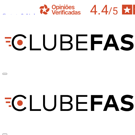
Contacto & Ajuda
pt