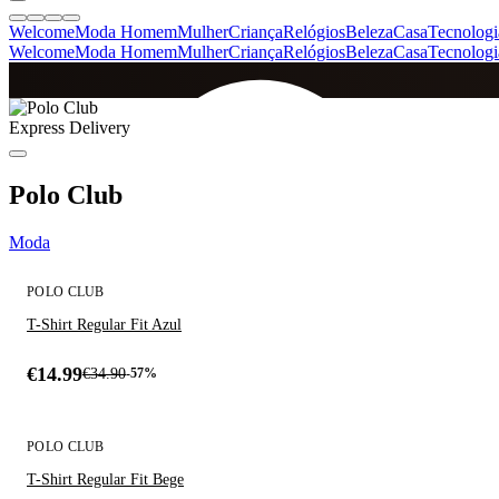
Welcome
Moda Homem
Mulher
Criança
Relógios
Beleza
Casa
Tecnologi
Welcome
Moda Homem
Mulher
Criança
Relógios
Beleza
Casa
Tecnologi
SINCE 2005
Express Delivery
+
de 36.000 reviews
Polo Club
Moda
ÚLTIMA UNIDADE
POLO CLUB
T-Shirt Regular Fit Azul
€14.99
€34.90
-57%
ÚLTIMA UNIDADE
POPULAR - 33% VENDIDO
POLO CLUB
T-Shirt Regular Fit Bege