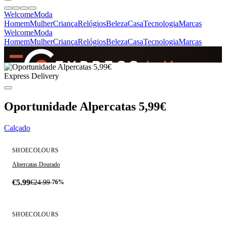
Welcome
Moda
Homem
Mulher
Criança
Relógios
Beleza
Casa
Tecnologia
Marcas
Welcome
Moda
Homem
Mulher
Criança
Relógios
Beleza
Casa
Tecnologia
Marcas
SINCE 2005
Express Delivery
+
de 36.000 reviews
Oportunidade Alpercatas 5,99€
Calçado
SHOECOLOURS
Alpercatas Dourado
€5.99
€24.99
-76%
SHOECOLOURS