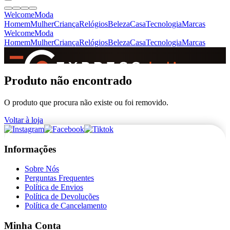
Welcome
Moda
Homem
Mulher
Criança
Relógios
Beleza
Casa
Tecnologia
Marcas
Welcome
Moda
Homem
Mulher
Criança
Relógios
Beleza
Casa
Tecnologia
Marcas
SINCE 2005
Produto não encontrado
O produto que procura não existe ou foi removido.
+
de 36.000 reviews
Voltar à loja
Informações
Sobre Nós
Perguntas Frequentes
Política de Envios
Política de Devoluções
Política de Cancelamento
Minha Conta