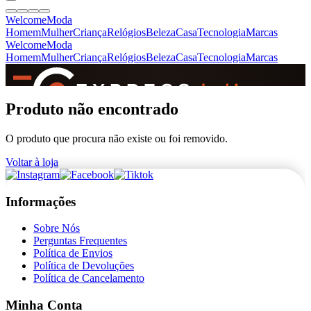
Welcome
Moda
Homem
Mulher
Criança
Relógios
Beleza
Casa
Tecnologia
Marcas
Welcome
Moda
Homem
Mulher
Criança
Relógios
Beleza
Casa
Tecnologia
Marcas
SINCE 2005
Produto não encontrado
O produto que procura não existe ou foi removido.
+
de 36.000 reviews
Voltar à loja
Informações
Sobre Nós
Perguntas Frequentes
Política de Envios
Política de Devoluções
Política de Cancelamento
Minha Conta