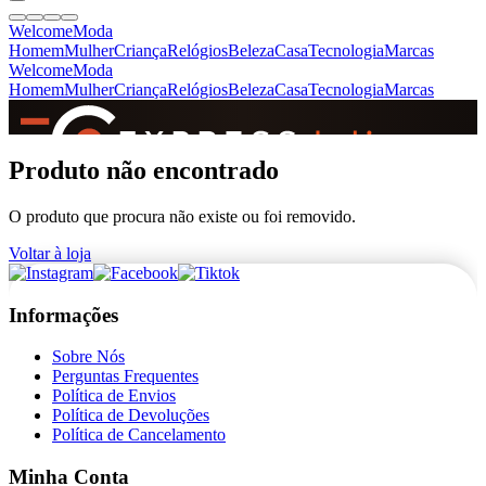
Welcome
Moda
Homem
Mulher
Criança
Relógios
Beleza
Casa
Tecnologia
Marcas
Welcome
Moda
Homem
Mulher
Criança
Relógios
Beleza
Casa
Tecnologia
Marcas
SINCE 2005
Produto não encontrado
O produto que procura não existe ou foi removido.
+
de 36.000 reviews
Voltar à loja
Informações
Sobre Nós
Perguntas Frequentes
Política de Envios
Política de Devoluções
Política de Cancelamento
Minha Conta