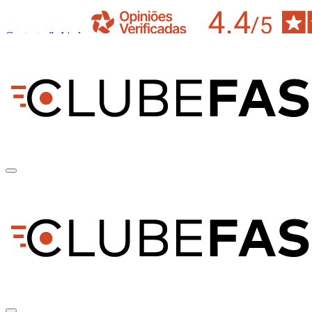
Contacto & Ajuda
pt