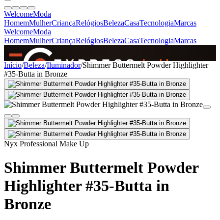
Welcome
Moda
Homem
Mulher
Criança
Relógios
Beleza
Casa
Tecnologia
Marcas
Welcome
Moda
Homem
Mulher
Criança
Relógios
Beleza
Casa
Tecnologia
Marcas
SINCE 2005
Início
/
Beleza
/
Iluminador
/
Shimmer Buttermelt Powder Highlighter
#35-Butta in Bronze
+
de 36.000 reviews
Nyx Professional Make Up
Shimmer Buttermelt Powder
Highlighter #35-Butta in
Bronze