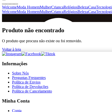
Welcome
Moda Homem
Mulher
Criança
Relógios
Beleza
Casa
Tecnologi
Welcome
Moda Homem
Mulher
Criança
Relógios
Beleza
Casa
Tecnologi
SINCE 2005
Produto não encontrado
O produto que procura não existe ou foi removido.
+
de 36.000 reviews
Voltar à loja
Informações
Sobre Nós
Perguntas Frequentes
Política de Envios
Política de Devoluções
Política de Cancelamento
Minha Conta
Conta