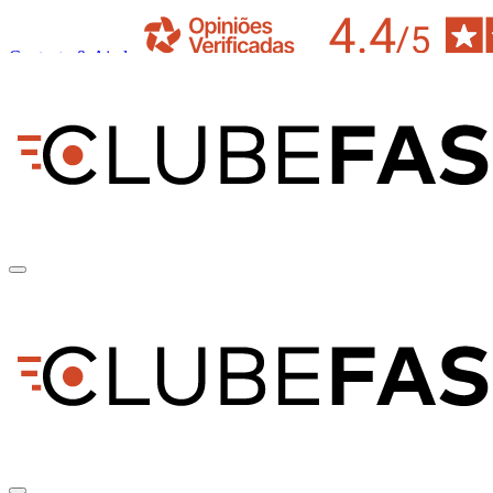
Contacto & Ajuda
pt