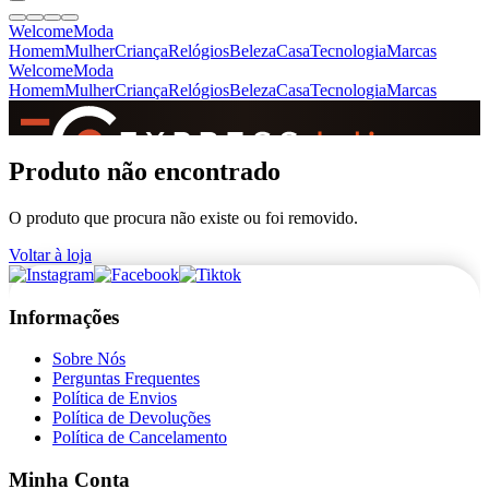
Welcome
Moda
Homem
Mulher
Criança
Relógios
Beleza
Casa
Tecnologia
Marcas
Welcome
Moda
Homem
Mulher
Criança
Relógios
Beleza
Casa
Tecnologia
Marcas
SINCE 2005
Produto não encontrado
O produto que procura não existe ou foi removido.
+
de 36.000 reviews
Voltar à loja
Informações
Sobre Nós
Perguntas Frequentes
Política de Envios
Política de Devoluções
Política de Cancelamento
Minha Conta