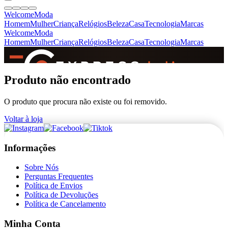
Welcome
Moda
Homem
Mulher
Criança
Relógios
Beleza
Casa
Tecnologia
Marcas
Welcome
Moda
Homem
Mulher
Criança
Relógios
Beleza
Casa
Tecnologia
Marcas
SINCE 2005
Produto não encontrado
O produto que procura não existe ou foi removido.
+
de 36.000 reviews
Voltar à loja
Informações
Sobre Nós
Perguntas Frequentes
Política de Envios
Política de Devoluções
Política de Cancelamento
Minha Conta