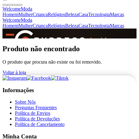
Welcome
Moda
Homem
Mulher
Criança
Relógios
Beleza
Casa
Tecnologia
Marcas
Welcome
Moda
Homem
Mulher
Criança
Relógios
Beleza
Casa
Tecnologia
Marcas
SINCE 2005
Produto não encontrado
O produto que procura não existe ou foi removido.
+
de 36.000 reviews
Voltar à loja
Informações
Sobre Nós
Perguntas Frequentes
Política de Envios
Política de Devoluções
Política de Cancelamento
Minha Conta