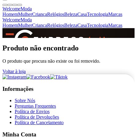
Welcome
Moda
Homem
Mulher
Criança
Relógios
Beleza
Casa
Tecnologia
Marcas
Welcome
Moda
Homem
Mulher
Criança
Relógios
Beleza
Casa
Tecnologia
Marcas
SINCE 2005
Produto não encontrado
O produto que procura não existe ou foi removido.
+
de 36.000 reviews
Voltar à loja
Informações
Sobre Nós
Perguntas Frequentes
Política de Envios
Política de Devoluções
Política de Cancelamento
Minha Conta