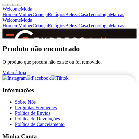
Welcome
Moda
Homem
Mulher
Criança
Relógios
Beleza
Casa
Tecnologia
Marcas
Welcome
Moda
Homem
Mulher
Criança
Relógios
Beleza
Casa
Tecnologia
Marcas
SINCE 2005
Produto não encontrado
O produto que procura não existe ou foi removido.
+
de 36.000 reviews
Voltar à loja
Informações
Sobre Nós
Perguntas Frequentes
Política de Envios
Política de Devoluções
Política de Cancelamento
Minha Conta