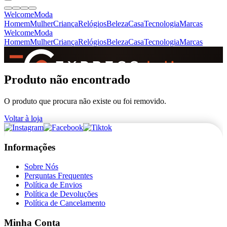
Welcome
Moda
Homem
Mulher
Criança
Relógios
Beleza
Casa
Tecnologia
Marcas
Welcome
Moda
Homem
Mulher
Criança
Relógios
Beleza
Casa
Tecnologia
Marcas
SINCE 2005
Produto não encontrado
O produto que procura não existe ou foi removido.
+
de 36.000 reviews
Voltar à loja
Informações
Sobre Nós
Perguntas Frequentes
Política de Envios
Política de Devoluções
Política de Cancelamento
Minha Conta