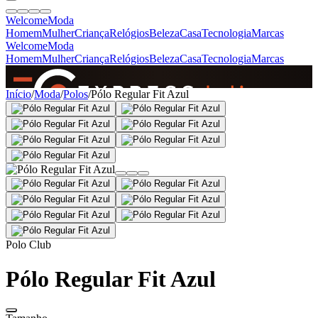
Welcome
Moda
Homem
Mulher
Criança
Relógios
Beleza
Casa
Tecnologia
Marcas
Welcome
Moda
Homem
Mulher
Criança
Relógios
Beleza
Casa
Tecnologia
Marcas
SINCE 2005
Início
/
Moda
/
Polos
/
Pólo Regular Fit Azul
+
de 36.000 reviews
Polo Club
Pólo Regular Fit Azul