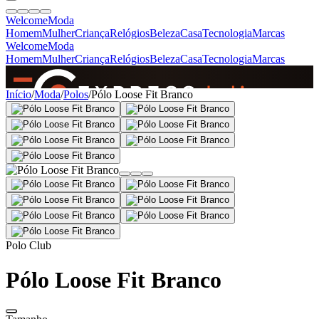
Welcome
Moda
Homem
Mulher
Criança
Relógios
Beleza
Casa
Tecnologia
Marcas
Welcome
Moda
Homem
Mulher
Criança
Relógios
Beleza
Casa
Tecnologia
Marcas
SINCE 2005
Início
/
Moda
/
Polos
/
Pólo Loose Fit Branco
+
de 36.000 reviews
Polo Club
Pólo Loose Fit Branco