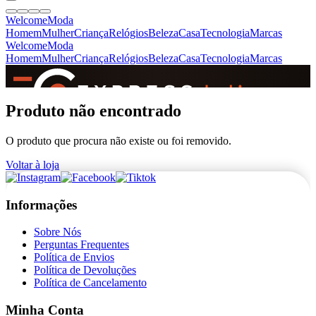
Welcome
Moda
Homem
Mulher
Criança
Relógios
Beleza
Casa
Tecnologia
Marcas
Welcome
Moda
Homem
Mulher
Criança
Relógios
Beleza
Casa
Tecnologia
Marcas
SINCE 2005
Produto não encontrado
O produto que procura não existe ou foi removido.
+
de 36.000 reviews
Voltar à loja
Informações
Sobre Nós
Perguntas Frequentes
Política de Envios
Política de Devoluções
Política de Cancelamento
Minha Conta