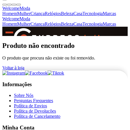
Welcome
Moda
Homem
Mulher
Criança
Relógios
Beleza
Casa
Tecnologia
Marcas
Welcome
Moda
Homem
Mulher
Criança
Relógios
Beleza
Casa
Tecnologia
Marcas
SINCE 2005
Produto não encontrado
O produto que procura não existe ou foi removido.
+
de 36.000 reviews
Voltar à loja
Informações
Sobre Nós
Perguntas Frequentes
Política de Envios
Política de Devoluções
Política de Cancelamento
Minha Conta