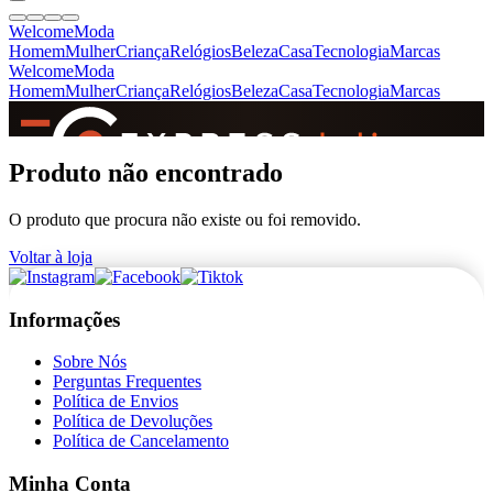
Welcome
Moda
Homem
Mulher
Criança
Relógios
Beleza
Casa
Tecnologia
Marcas
Welcome
Moda
Homem
Mulher
Criança
Relógios
Beleza
Casa
Tecnologia
Marcas
SINCE 2005
Produto não encontrado
O produto que procura não existe ou foi removido.
+
de 36.000 reviews
Voltar à loja
Informações
Sobre Nós
Perguntas Frequentes
Política de Envios
Política de Devoluções
Política de Cancelamento
Minha Conta