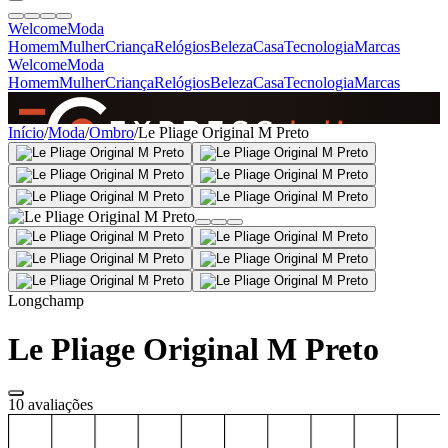
Welcome
Moda
Homem
Mulher
Criança
Relógios
Beleza
Casa
Tecnologia
Marcas
Welcome
Moda
Homem
Mulher
Criança
Relógios
Beleza
Casa
Tecnologia
Marcas
SINCE 2005
Início
/
Moda
/
Ombro
/
Le Pliage Original M Preto
+
de 36.000 reviews
Longchamp
Le Pliage Original M Preto
10 avaliações