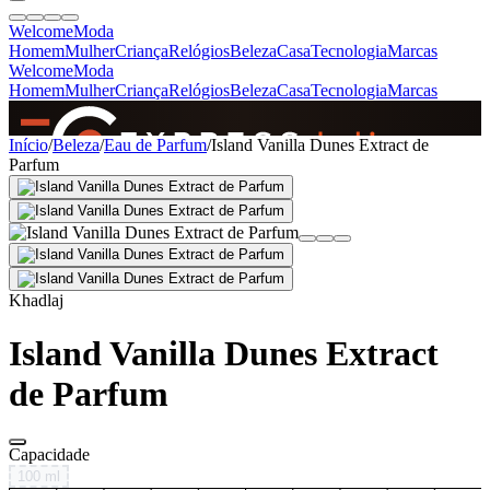
Welcome
Moda
Homem
Mulher
Criança
Relógios
Beleza
Casa
Tecnologia
Marcas
Welcome
Moda
Homem
Mulher
Criança
Relógios
Beleza
Casa
Tecnologia
Marcas
SINCE 2005
Início
/
Beleza
/
Eau de Parfum
/
Island Vanilla Dunes Extract de
Parfum
+
de 36.000 reviews
Khadlaj
Island Vanilla Dunes Extract
de Parfum
Capacidade
100 ml