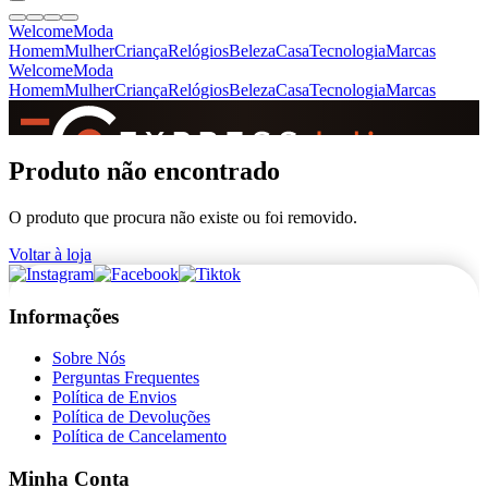
Welcome
Moda
Homem
Mulher
Criança
Relógios
Beleza
Casa
Tecnologia
Marcas
Welcome
Moda
Homem
Mulher
Criança
Relógios
Beleza
Casa
Tecnologia
Marcas
SINCE 2005
Produto não encontrado
O produto que procura não existe ou foi removido.
+
de 36.000 reviews
Voltar à loja
Informações
Sobre Nós
Perguntas Frequentes
Política de Envios
Política de Devoluções
Política de Cancelamento
Minha Conta