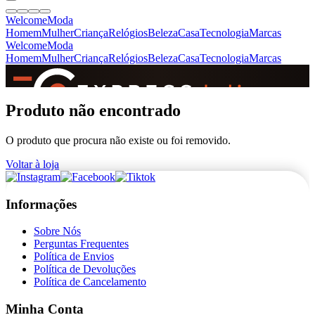
Welcome
Moda
Homem
Mulher
Criança
Relógios
Beleza
Casa
Tecnologia
Marcas
Welcome
Moda
Homem
Mulher
Criança
Relógios
Beleza
Casa
Tecnologia
Marcas
SINCE 2005
Produto não encontrado
O produto que procura não existe ou foi removido.
+
de 36.000 reviews
Voltar à loja
Informações
Sobre Nós
Perguntas Frequentes
Política de Envios
Política de Devoluções
Política de Cancelamento
Minha Conta