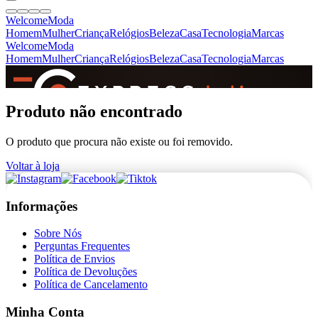
Welcome
Moda
Homem
Mulher
Criança
Relógios
Beleza
Casa
Tecnologia
Marcas
Welcome
Moda
Homem
Mulher
Criança
Relógios
Beleza
Casa
Tecnologia
Marcas
SINCE 2005
Produto não encontrado
O produto que procura não existe ou foi removido.
+
de 36.000 reviews
Voltar à loja
Informações
Sobre Nós
Perguntas Frequentes
Política de Envios
Política de Devoluções
Política de Cancelamento
Minha Conta