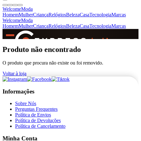
Welcome
Moda
Homem
Mulher
Criança
Relógios
Beleza
Casa
Tecnologia
Marcas
Welcome
Moda
Homem
Mulher
Criança
Relógios
Beleza
Casa
Tecnologia
Marcas
SINCE 2005
Produto não encontrado
O produto que procura não existe ou foi removido.
+
de 36.000 reviews
Voltar à loja
Informações
Sobre Nós
Perguntas Frequentes
Política de Envios
Política de Devoluções
Política de Cancelamento
Minha Conta