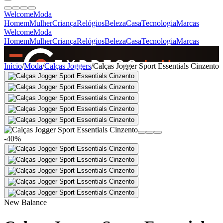
Welcome
Moda
Homem
Mulher
Criança
Relógios
Beleza
Casa
Tecnologia
Marcas
Welcome
Moda
Homem
Mulher
Criança
Relógios
Beleza
Casa
Tecnologia
Marcas
SINCE 2005
Início
/
Moda
/
Calças Joggers
/
Calças Jogger Sport Essentials Cinzento
+
de 36.000 reviews
-40%
New Balance